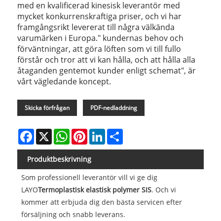
med en kvalificerad kinesisk leverantör med
mycket konkurrenskraftiga priser, och vi har
framgångsrikt levererat till några välkända
varumärken i Europa." kundernas behov och
förväntningar, att göra löften som vi till fullo
förstår och tror att vi kan hålla, och att hålla alla
åtaganden gentemot kunder enligt schemat", är
vårt vägledande koncept.
Skicka förfrågan
PDF-nedladdning
Facebook
X
WhatsApp
Pinterest
LinkedIn
Share
Produktbeskrivning
Som professionell leverantör vill vi ge dig
LAYO
Termoplastisk elastisk polymer SIS
. Och vi
kommer att erbjuda dig den bästa servicen efter
försäljning och snabb leverans.